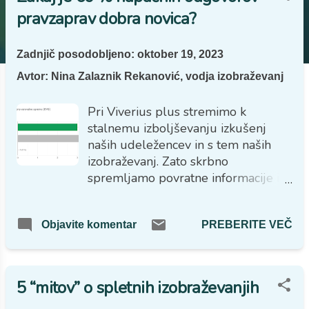
j
pravzaprav dobra novica?
a
v
Zadnjič posodobljeno:
oktober 19, 2023
e
Avtor:
Nina Zalaznik Rekanović, vodja izobraževanj
Pri Viverius plus stremimo k
stalnemu izboljševanju izkušenj
naših udeležencev in s tem naših
izobraževanj. Zato skrbno
spremljamo povratne informacije in
analiziramo, kako se udeleženci
znajdejo pri ponavljalnih vprašanjih
PREBERITE VEČ
Objavite komentar
tekom izobraževanja ter kako
uspešni so pri preizkusu znanja.
Opazili smo, da pri enem izmed
vprašanj o uporabi osebne
5 “mitov” o spletnih izobraževanjih
varovalne opreme (OVO) na