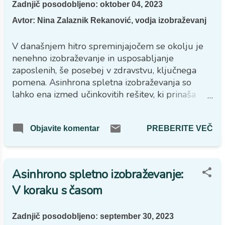
Zadnjič posodobljeno:
oktober 04, 2023
Avtor:
Nina Zalaznik Rekanović, vodja izobraževanj
V današnjem hitro spreminjajočem se okolju je
nenehno izobraževanje in usposabljanje
zaposlenih, še posebej v zdravstvu, ključnega
pomena. Asinhrona spletna izobraževanja so
lahko ena izmed učinkovitih rešitev, ki prinaša
številne prednosti tudi za delodajalce. Kaj lahko
kot delodajalec pričakujete pri tovrstnem
PREBERITE VEČ
Objavite komentar
izobraževanju in kako lahko ta pristop izboljša
strokovni razvoj zaposlenih? Preberite v
nadaljevanju.
Asinhrono spletno izobraževanje:
V koraku s časom
Zadnjič posodobljeno:
september 30, 2023