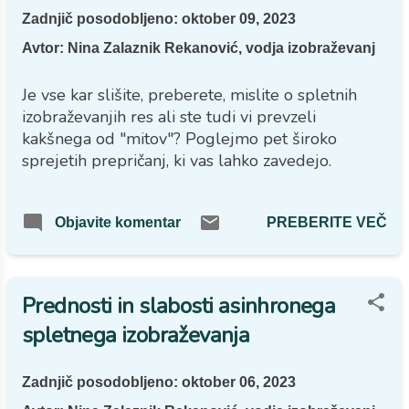
preizkusu znanja slabih 6 0 %
Zadnjič posodobljeno:
oktober 09, 2023
udeležencev izbere napačen
odgovor. Priprava ustreznih
Avtor:
Nina Zalaznik Rekanović, vodja izobraževanj
vprašanj in odgovorov za
preverjanje znanja je svojevrsten
Je vse kar slišite, preberete, mislite o spletnih
izziv. Kljub temu, da se vedno
izobraževanjih res ali ste tudi vi prevzeli
trudimo, da pri oblikovanju vprašanj
kakšnega od "mitov"? Poglejmo pet široko
sledimo načelu, da iščemo znanje,
sprejetih prepričanj, ki vas lahko zavedejo.
nikoli "neznanja" ter vprašanja in
odgovore poskušamo pripraviti čim
bolj jasno, preprosto, brez zavajanja,
PREBERITE VEČ
Objavite komentar
verjamemo, da smo vedno lahko še
boljši. Prvi in ključen korak:
Preverimo vprašanje Ali je
Prednosti in slabosti asinhronega
vprašanje zapisano jasno in
nedvoumno? Ali so odgovori
spletnega izobraževanja
ustrezni, transparentni in ne
zavajajo? Ugotovitev Vprašanje je
Zadnjič posodobljeno:
oktober 06, 2023
ustrezno zastavljeno in obravnava