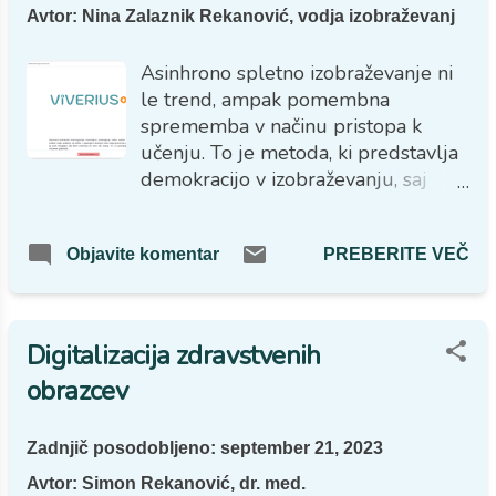
Avtor:
Nina Zalaznik Rekanović, vodja izobraževanj
Asinhrono spletno izobraževanje ni
le trend, ampak pomembna
sprememba v načinu pristopa k
učenju. To je metoda, ki predstavlja
demokracijo v izobraževanju, saj
omogoča dostop do kakovostnega
učenja kjerkoli in kadarkoli, kar je
PREBERITE VEČ
Objavite komentar
glede na hiter in razgiban moderen
način življenja, izredno dragoceno.
Radi imamo namreč nadzor nad
svojimi obveznostmi in svobodo
Digitalizacija zdravstvenih
upravljanja svojega časa, kajne?
obrazcev
Zadnjič posodobljeno:
september 21, 2023
Avtor:
Simon Rekanović, dr. med.