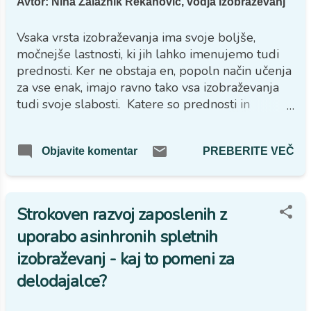
Avtor:
Nina Zalaznik Rekanović, vodja izobraževanj
področje uporabe oseb...
Vsaka vrsta izobraževanja ima svoje boljše,
močnejše lastnosti, ki jih lahko imenujemo tudi
prednosti. Ker ne obstaja en, popoln način učenja
za vse enak, imajo ravno tako vsa izobraževanja
tudi svoje slabosti. Katere so prednosti in
slabosti asinhronih spletnih izobraževanj? Kaj
lahko pričakujemo?
PREBERITE VEČ
Objavite komentar
Strokoven razvoj zaposlenih z
uporabo asinhronih spletnih
izobraževanj - kaj to pomeni za
delodajalce?