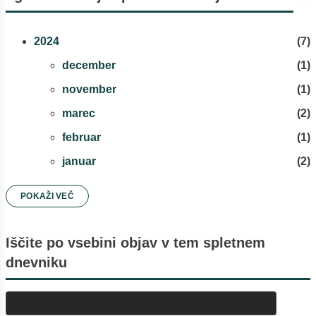
2024
7
december
1
november
1
marec
2
februar
1
januar
2
2023
9
POKAŽI VEČ
oktober
4
Iščite po vsebini objav v tem spletnem
Zakaj je 60 % napačnih odgovorov
pravzaprav dobra ...
dnevniku
5 “mitov” o spletnih izobraževanjih
Prednosti in slabosti asinhronega