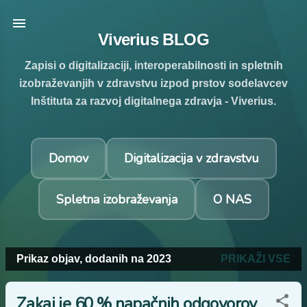
Preskoči na glavno vsebino
Viverius BLOG
Zapisi o digitalizaciji, interoperabilnosti in spletnih
izobraževanjih v zdravstvu izpod prstov sodelavcev
Inštituta za razvoj digitalnega zdravja - Viverius.
Domov
Digitalizacija v zdravstvu
Spletna izobraževanja
O NAS
Prikaz objav, dodanih na 2023
PRIKAŽI VSE
O
b
Zakaj je 60 % napačnih odgovorov