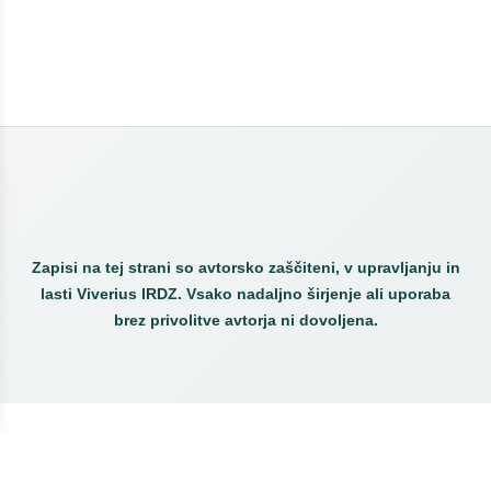
spletnega izobra...
Strokoven razvoj zaposlenih z uporabo
asinhronih s...
september
3
Asinhrono spletno izobraževanje: V
koraku s časom
Digitalizacija zdravstvenih obrazcev
Zagotavlja Blogger
Interoperabilnost v zdravstvu kot ključ
do boljše ...
Zapisi na tej strani so avtorsko zaščiteni, v upravljanju in
maj
1
lasti Viverius IRDZ. Vsako nadaljno širjenje ali uporaba
brez privolitve avtorja ni dovoljena.
Digitalizacija v praksi: Kakšne so njene
prednosti?
april
1
Digitalizacija zdravstva: S podatki do
bolnika v s...