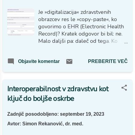
Je »digitalizacija« zdravstvenih
obrazcev res le »copy-paste«, ko
govorimo o EHR (Electronic Health
Record)? Kratek odgovor bi bil: ne.
Malo daljši pa: daleč od tega. Ko
govorimo o OpenEHR, pravzaprav
govorimo o tehnologiji, ki jo
PREBERITE VEČ
Objavite komentar
sestavljajo odprte specifikacije,
klinični modeli in programi, z enim
skupnim namenom: ustvarjanje
standardov, grajenje informacij in
Interoperabilnost v zdravstvu kot
interoperabilnih rešitev za zdravstvo.
ključ do boljše oskrbe
Že to nam da vedeti, da gre
pravzaprav za definirano strukturo in
modele znotraj katerih morajo biti
Zadnjič posodobljeno:
september 19, 2023
podatki shranjeni smiselno, v
Avtor:
Simon Rekanović, dr. med.
določenem redu, ravno zato, da