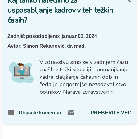
Kaj lahko naredimo za
usposabljanje kadrov v teh težkih
časih?
Zadnjič posodobljeno:
januar 03, 2024
Avtor:
Simon Rekanović, dr. med.
V zdravstvu smo se v zadnjem času
znašli v težki situaciji - pomanjkanje
kadra, daljšanje čakalnih dob in
čedalje pogostejše nezadovoljstvo
bolnikov. Narava zdravstvenih
delavcev pa je takšna, da to delo
vseeno opravljajo tudi za dobro
PREBERITE VEČ
Objavite komentar
bolnikov in tako zaposleni kot vodje
timov si na želijo še otežiti
opravljanje vsakodnevnih nalog z
večanjem neučinkovitosti. Ena
VEČ OBJAV