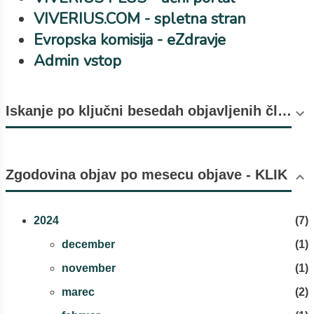
VIVERIUS.COM - spletna stran
Evropska komisija - eZdravje
Admin vstop
Iskanje po ključni besedah objavljenih člankov (število objav v oklepaju).
Zgodovina objav po mesecu objave - KLIK
2024
7
december
1
november
1
marec
2