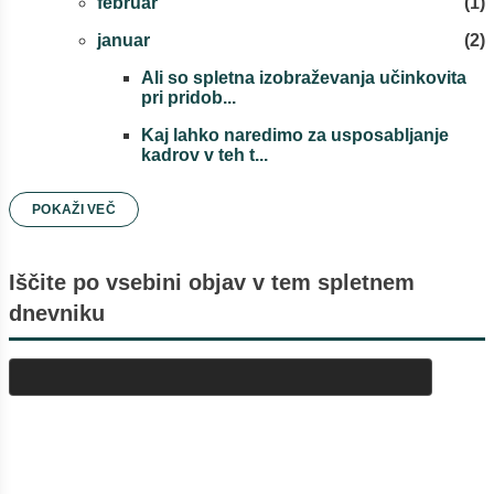
februar
1
januar
2
Ali so spletna izobraževanja učinkovita
pri pridob...
Kaj lahko naredimo za usposabljanje
kadrov v teh t...
2023
9
POKAŽI VEČ
oktober
4
Iščite po vsebini objav v tem spletnem
september
3
dnevniku
maj
1
april
1