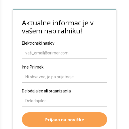
zadnjih stvarih, ki nikakor ne sme
trpeti v takšni situaciji je kakovost
obravnave bolnikov in dosledno
usposabljanje kadrov, sploh če smo
ob tem pozorni na še večjo
učinkovitost dela brez povečanja
obremenitev. 3 nasveti za
uspešnejše usposabljanje kadrov:
Upoštevajmo želje zaposlenih
Komunikacija v timu in dobro
sodelovanje z zaposlenimi lahko
obrodi le dobre sadove in zato ga
umeščamo na prvo mesto. Seveda
pri usposabljanju vselej ne morem
upoštevati, kaj si neposredno želijo
sodelavci, sploh ob obveznih in
drugih vsebinah, lahko pa smo v
pogovoru z njimi odločni in