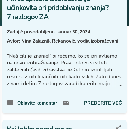
j
učinkovita pri pridobivanju znanja?
a
7 razlogov ZA
v
e
Zadnjič posodobljeno:
januar 30, 2024
Avtor:
Nina Zalaznik Rekanović, vodja izobraževanj
"Naš cilj je znanje!" si rečemo, ko se prijavljamo
na novo izobraževanje. Prav gotovo si v teh
zahtevnih časih zdravstva ne želimo izgubljati
resursov, niti finančnih, niti kadrovskih. Zato danes
z vami delim 7 razlogov, zaradi katerih imajo
spletna asinhrona izobraževanja težko dosegljivo
prednost pri pridobivanju znanja.
PREBERITE VEČ
Objavite komentar