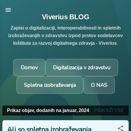
Preskoči na glavno vsebino
Viverius BLOG
Zapisi o digitalizaciji, interoperabilnosti in spletnih
izobraževanjih v zdravstvu izpod prstov sodelavcev
Inštituta za razvoj digitalnega zdravja - Viverius.
Domov
Digitalizacija v zdravstvu
Spletna izobraževanja
O NAS
Prikaz objav, dodanih na januar, 2024
PRIKAŽI VSE
O
b
Ali so spletna izobraževanja