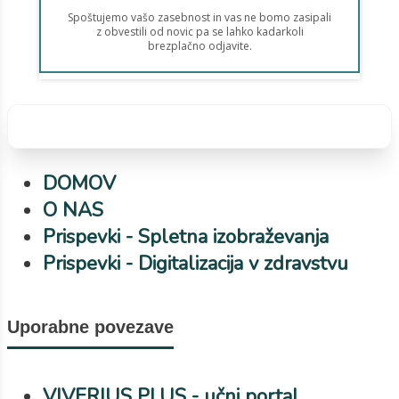
razumljivi do preferenc, ki jih
izrazijo. Načrtovanje pora...
DOMOV
O NAS
Prispevki - Spletna izobraževanja
Prispevki - Digitalizacija v zdravstvu
Uporabne povezave
VIVERIUS PLUS - učni portal