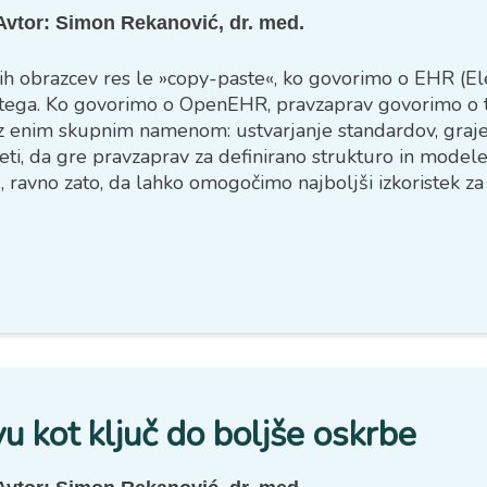
Avtor:
Simon Rekanović, dr. med.
enih obrazcev res le »copy-paste«, ko govorimo o EHR (El
 tega. Ko govorimo o OpenEHR, pravzaprav govorimo o tehn
 z enim skupnim namenom: ustvarjanje standardov, grajenj
ti, da gre pravzaprav za definirano strukturo in modele 
 ravno zato, da lahko omogočimo najboljši izkoristek z
h obrazcev v digitalno OpenEHR obliko? Najpomembneje 
ni le terminološko, pač pa tudi praktično, v smislu, 
nih podatkov ter kdo običajno ta podatek zapiše/izpolni/
u kot ključ do boljše oskrbe