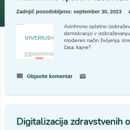
v
Zadnjič posodobljeno:
september 30, 2023
e
Asinhrono spletno izobražev
demokracijo v izobraževanju,
moderen način življenja, iz
časa, kajne?
Objavite komentar
Digitalizacija zdravstvenih 