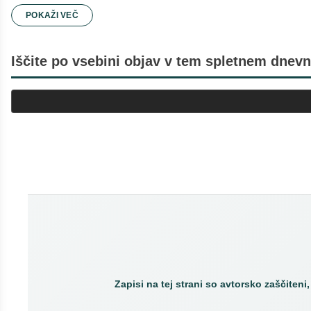
POKAŽI VEČ
2023
oktober
Iščite po vsebini objav v tem spletnem dnevn
september
Asinhrono spletno izobraževanje: V kor
Digitalizacija zdravstvenih obrazcev
Interoperabilnost v zdravstvu kot ključ do 
maj
april
Zapisi na tej strani so avtorsko zaščiteni,