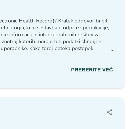
ectronic Health Record)? Kratek odgovor bi bil:
ologiji, ki jo sestavljajo odprte specifikacije,
e informacij in interoperabilnih rešitev za
znotraj katerih morajo biti podatki shranjeni
a uporabnike. Kako torej poteka postopek
je prav gotovo to, da sam obrazec sprva res
da razumemo vrednost vsakega izmed vprašanj
shrani. Ko smo prepričani...
PREBERITE VEČ