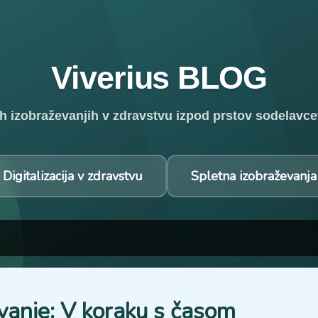
Preskoči na glavno vsebino
Viverius BLOG
etnih izobraževanjih v zdravstvu izpod prstov sodelavc
Digitalizacija v zdravstvu
Spletna izobraževanja
vanje: V koraku s časom