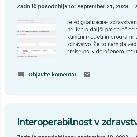
Zadnjič posodobljeno:
september 21, 2023
Je »digitalizacija« zdravstv
ne. Malo daljši pa: daleč od
klinični modeli in programi,
zdravstvo. Že to nam da vede
smiselno, v določenem redu,
transformacije zdravstveni
dobro razumemo. To ne pome
(čemu služi) oziroma zahteva
Objavite komentar
Interoperabilnost v zdravstv