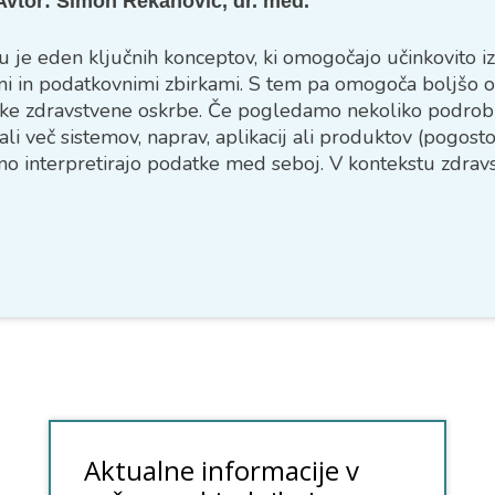
Avtor:
Simon Rekanović, dr. med.
vu je eden ključnih konceptov, ki omogočajo učinkovito
jami in podatkovnimi zbirkami. S tem pa omogoča boljšo 
ke zdravstvene oskrbe. Če pogledamo nekoliko podrobne
 več sistemov, naprav, aplikacij ali produktov (pogosto i
ilno interpretirajo podatke med seboj. V kontekstu zdra
hko različni zdravstveni informacijski sistemi (npr. bolniš
mi za upravljanje s pacienti itd.) med seboj komunicirajo
ustvarjeni ali shranjeni. Torej, kaj bi to pomenilo za v...
VEČ OBJAV