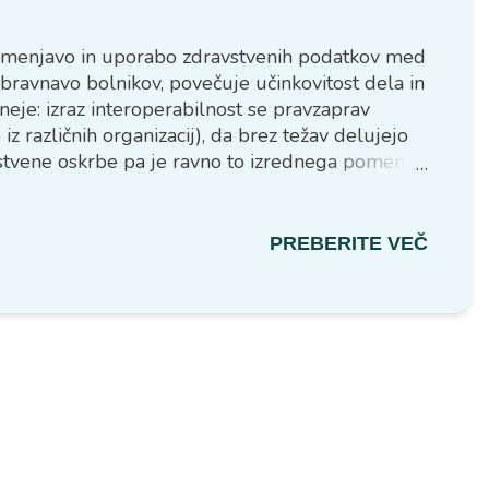
 izmenjavo in uporabo zdravstvenih podatkov med
obravnavo bolnikov, povečuje učinkovitost dela in
je: izraz interoperabilnost se pravzaprav
z različnih organizacij), da brez težav delujejo
vstvene oskrbe pa je ravno to izrednega pomena,
nični informacijski sistemi, elektronske
 in izmenjujejo podatke, ne glede na to, kako ali
PREBERITE VEČ