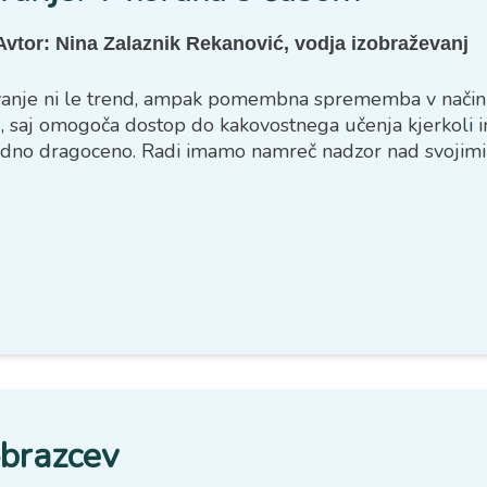
Avtor:
Nina Zalaznik Rekanović, vodja izobraževanj
anje ni le trend, ampak pomembna sprememba v načinu p
 saj omogoča dostop do kakovostnega učenja kjerkoli in 
redno dragoceno. Radi imamo namreč nadzor nad svojimi
obrazcev