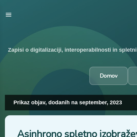
Zapisi o digitalizaciji, interoperabilnosti in spl
Domov
Prikaz objav, dodanih na september, 2023
O
b
j
Asinhrono spletno izobraže
a