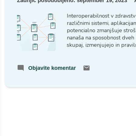
Zadnjič posodobljeno:
september 19, 2023
Interoperabilnost v zdravst
različnimi sistemi, aplikaci
potencialno zmanjšuje stroš
nanaša na sposobnost dveh ali
skupaj, izmenjujejo in prav
saj v praksi to pomeni, da la
zdravstvene kartoteke, siste
kje so bili ti podatki prvotno 
Objavite komentar