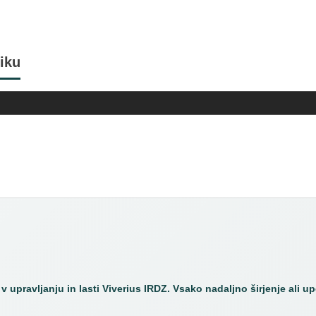
iku
aku s časom
boljše ...
Zagotavlja Blogger
 v upravljanju in lasti Viverius IRDZ. Vsako nadaljno širjenje ali u