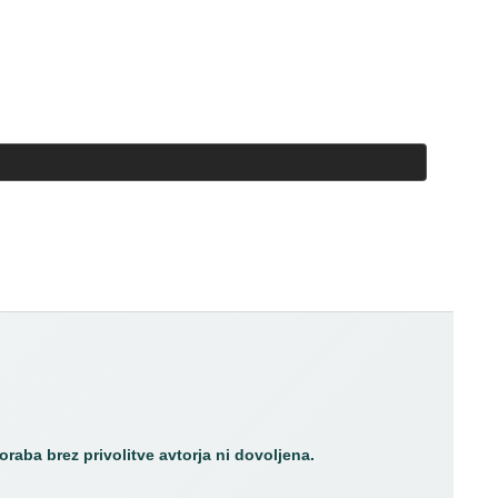
9
4
3
1
1
poraba brez privolitve avtorja ni dovoljena.