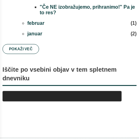
"Če NE izobražujemo, prihranimo!" Pa je
to res?
februar
1
januar
2
2023
9
POKAŽI VEČ
oktober
4
Iščite po vsebini objav v tem spletnem
september
3
dnevniku
maj
1
april
1