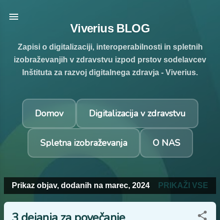
Preskoči na glavno vsebino
Viverius BLOG
Zapisi o digitalizaciji, interoperabilnosti in spletnih
izobraževanjih v zdravstvu izpod prstov sodelavcev
Inštituta za razvoj digitalnega zdravja - Viverius.
Domov
Digitalizacija v zdravstvu
Spletna izobraževanja
O NAS
Prikaz objav, dodanih na marec, 2024
PRIKAŽI VSE
O
b
3 dejanja za povečanje