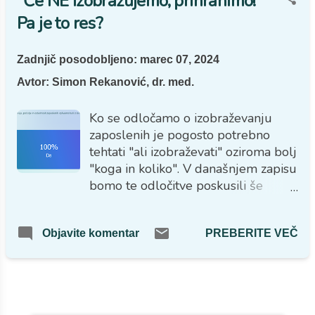
"Če NE izobražujemo, prihranimo!"
tudi sami vplivamo, da "iztržimo"
Pa je to res?
karseda največ?
Zadnjič posodobljeno:
marec 07, 2024
Avtor:
Simon Rekanović, dr. med.
Ko se odločamo o izobraževanju
zaposlenih je pogosto potrebno
tehtati "ali izobraževati" oziroma bolj
"koga in koliko". V današnjem zapisu
bomo te odločitve poskusili še
finančno ovrednotiti. Torej, če si
zastavimo vprašanja: Kaj če
PREBERITE VEČ
Objavite komentar
izobražujem zaposlenega in odide?
Kaj če ga ne in ostane? Ali res
prihranim, če izobražujem manj?
VEČ OBJAV