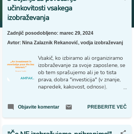
j
učinkovitosti vsakega
a
izobraževanja
v
e
Zadnjič posodobljeno:
marec 29, 2024
Avtor:
Nina Zalaznik Rekanović, vodja izobraževanj
Vsakič, ko izbiramo ali organiziramo
izobraževanje za svoje zaposlene, se
ob tem sprašujemo ali je to tista
prava, dobra "investicija" (v znanje,
napredek, kakovost, odnose),
oziroma z drugimi besedami - ali
smo dobro izbrali. Pri tem imamo v
PREBERITE VEČ
Objavite komentar
mislih ne le strošek povezan z
izobraževanjem, temveč tudi
"izkupiček znanja" ob koncu
izobraževanja. Ali lahko na slednje