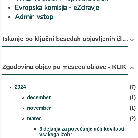
Evropska komisija - eZdravje
Admin vstop
Iskanje po ključni besedah objavljenih člankov (število objav v oklepaju).
Zgodovina objav po mesecu objave - KLIK
2024
7
december
1
november
1
marec
2
3 dejanja za povečanje učinkovitosti
vsakega izobr...